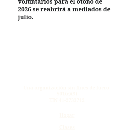
voluntarios para el otoño de 
2026 se reabrirá a mediados de 
julio.
Una organización sin fines de lucro 
501(c)(3)
EIN 41-2733712
Hogar
Clas
es