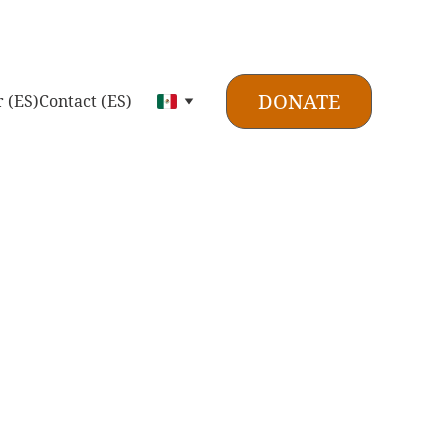
DONATE
 (ES)
Contact (ES)